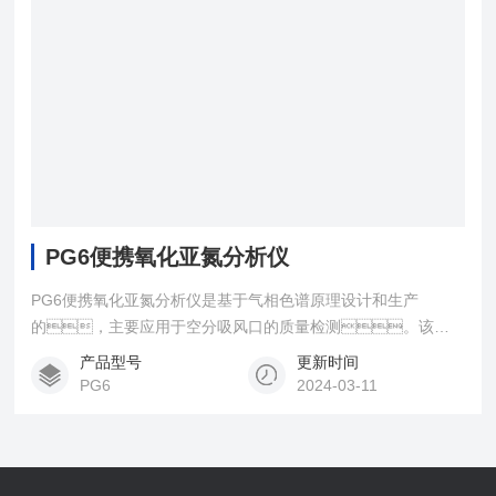
PG6便携氧化亚氮分析仪
PG6便携氧化亚氮分析仪是基于气相色谱原理设计和生产
的，主要应用于空分吸风口的质量检测。该空
分分析仪可以扩展检测空分装置吸风口处的微量N2O、
产品型号
更新时间
C2H2、CH4、CO2，最小检测浓度
PG6
2024-03-11
0.010ppm。